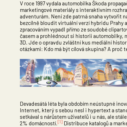
V roce 1997 vydala automobilka Škoda propag
marketingové materiály s interaktivním rozh
adventurám. Není zde patrná snaha vytvořit n
bezcílně bloudit virtuální verzí hybridu Prahy 
zpracováním vypadl přímo ze soudobé clipart
časem a prohlédnout si historii automobilky, 
3D. Jde o opravdu zvláštní kus mediální histori
otázkami: Kdo má být cílová skupina? A proč 
Devadesátá léta byla obdobím neústupné inov
Internet, který s sebou nesl i hypertext a sta
setkával s nárůstem uživatelů i u nás, ale stál
[1]
2% domácností.
Distribuce katalogů a marke