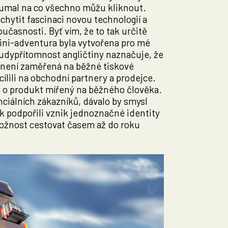
oumal na co všechno můžu kliknout.
chytit fascinaci novou technologií a
učasnosti. Byť vím, že to tak určitě
mini-adventura byla vytvořena pro mé
Všudypřítomnost angličtiny naznačuje, že
u není zaměřená na běžné tiskové
cílili na obchodní partnery a prodejce.
píš o produkt mířený na běžného člověka.
ciálních zákazníků, dávalo by smysl
tak podpořili vznik jednoznačné identity
 možnost cestovat časem až do roku