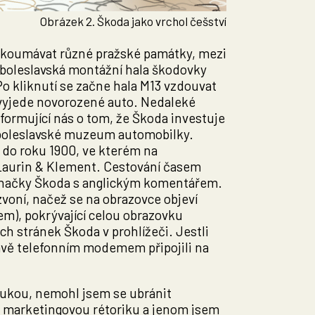
Obrázek 2. Škoda jako vrchol češství
koumávat různé pražské památky, mezi
oboleslavská montážní hala škodovky
Po kliknutí se začne hala M13 vzdouvat
 vyjede novorozené auto. Nedaleké
nformující nás o tom, že Škoda investuje
oboleslavské muzeum automobilky.
 do roku 1900, ve kterém na
Laurin & Klement. Cestování časem
i značky Škoda s anglickým komentářem.
zvoní, načež se na obrazovce objeví
m), pokrývající celou obrazovku
ch stránek Škoda v prohlížeči. Jestli
ávě telefonním modemem připojili na
rukou, nemohl jsem se ubránit
 marketingovou rétoriku a jenom jsem