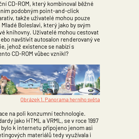
ační CD-ROM, který kombinoval běžné
raním podobným point-and-click
arativ, takže uživatelé mohou pouze
a Mladé Boleslavi, který jako by svým
ové knihovny. Uživatelé mohou cestovat
nebo navštívit autosalon renderovaný ve
e, jehož existence se nabízí s
tento CD-ROM vůbec vznikl?
Obrázek 1. Panorama herního světa
ace na poli konzumní technologie.
ndardy jako HTML a VRML, se v roce 1997
e bylo k internetu připojeno jenom asi
tingových materiálů tedy využívala i