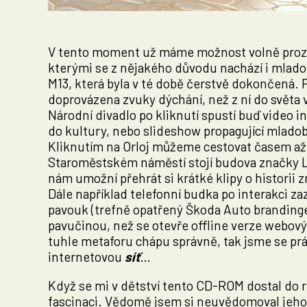
V tento moment už máme možnost volně proz
kterými se z nějakého důvodu nachází i mlad
M13, která byla v té době čerstvě dokončená. 
doprovázena zvuky dýchání, než z ní do světa
Národní divadlo po kliknutí spustí buď video i
do kultury, nebo slideshow propagující mlad
Kliknutím na Orloj můžeme cestovat časem až
Staroměstském náměstí stojí budova značky 
nám umožní přehrát si krátké klipy o histori
Dále například telefonní budka po interakci za
pavouk (trefně opatřený Škoda Auto brandinge
pavučinou, než se otevře offline verze webový
tuhle metaforu chápu správně, tak jsme se pr
internetovou
síť
…
Když se mi v dětství tento CD-ROM dostal do 
fascinaci. Vědomě jsem si neuvědomoval jeho