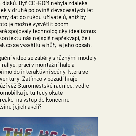
 disků. Byť CD-ROM nebyla zdaleka
ček v druhé polovině devadesátých let
my dat do rukou uživatelů, aniž by
roto je možné vysvětlit boom
eré spojovaly technologický idealismus
kontextu nás nejspíš nepřekvapí, že i
 co se vysvětluje hůř, je jeho obsah.
agační video se záběry s různými modely
allye, prací v montážní hale a
ímo do interaktivní scény, která se
ventury. Zatímco v pozadí hraje
ází věž Staroměstské radnice, vedle
omobilka je tu tedy okatě
reakci na vstup do koncernu
šinu jejích akcií?