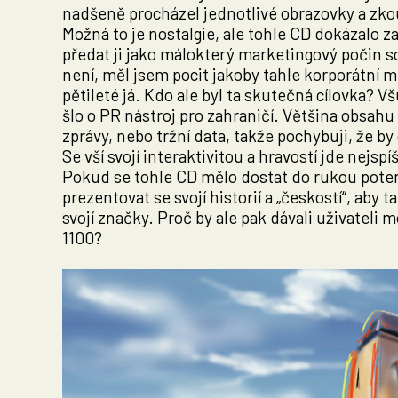
nadšeně procházel jednotlivé obrazovky a zk
Možná to je nostalgie, ale tohle CD dokázalo za
předat ji jako málokterý marketingový počin so
není, měl jsem pocit jakoby tahle korporátní 
pětileté já. Kdo ale byl ta skutečná cílovka? 
šlo o PR nástroj pro zahraničí. Většina obsah
zprávy, nebo tržní data, takže pochybuji, že by 
Se vší svojí interaktivitou a hravostí jde nejs
Pokud se tohle CD mělo dostat do rukou poten
prezentovat se svojí historií a „českostí“, aby 
svojí značky. Proč by ale pak dávali uživateli
1100?