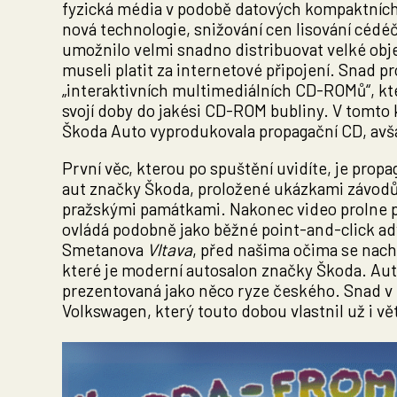
fyzická média v podobě datových kompaktních
nová technologie, snižování cen lisování cédé
umožnilo velmi snadno distribuovat velké obje
museli platit za internetové připojení. Snad p
„interaktivních multimediálních CD-ROMů“, kt
svojí doby do jakési CD-ROM bubliny. V tomto 
Škoda Auto vyprodukovala propagační CD, avšak
První věc, kterou po spuštění uvidíte, je prop
aut značky Škoda, proložené ukázkami závodů r
pražskými památkami. Nakonec video prolne př
ovládá podobně jako běžné point-and-click ad
Smetanova
Vltava
, před našima očima se nach
které je moderní autosalon značky Škoda. Aut
prezentovaná jako něco ryze českého. Snad v 
Volkswagen, který touto dobou vlastnil už i vět